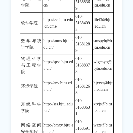
5168836
学院
cn/
jtu.edu.cn
9
010-
http://sse.bjtu.edu
lilei3@bjtu
软件学院
5168409
.cn/cms/
.edu.cn
2
010-
数学与统
http://soms.bjtu.e
smspyb@b
5168128
计学院
du.cn/
jtu.edu.cn
9
物理科学
010-
http://spse.bjtu.ed
wlgcpyb@
与工程学
5168837
u.cn/
bjtu.edu.cn
院
3
010-
http://env.bjtu.ed
hjxyzs@bjt
环境学院
5168126
u.cn/
u.edu.cn
3
010-
系统科学
http://sss.bjtu.edu
xtyjs@bjtu
5168363
学院
.cn/
.edu.cn
1
010-
网络空间
http://bmxy.bjtu.e
wazs@bjtu
5168591
安全学院
du.cn/
.edu.cn