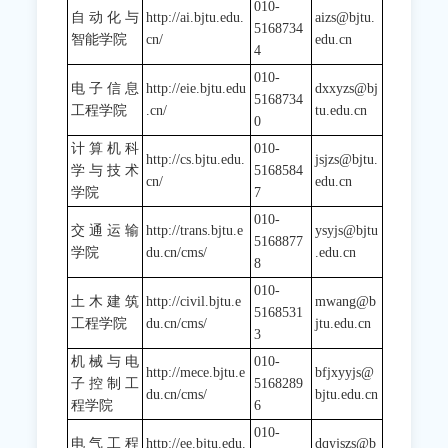
010-
自动化与
http://ai.bjtu.edu.
aizs@bjtu.
5168734
智能学院
cn/
edu.cn
4
010-
电子信息
http://eie.bjtu.edu
dxxyzs@bj
5168734
工程学院
.cn/
tu.edu.cn
0
计算机科
010-
http://cs.bjtu.edu.
jsjzs@bjtu.
学与技术
5168584
cn/
edu.cn
学院
7
010-
交通运输
http://trans.bjtu.e
ysyjs@bjtu
5168877
学院
du.cn/cms/
.edu.cn
8
010-
土木建筑
http://civil.bjtu.e
mwang@b
5168531
工程学院
du.cn/cms/
jtu.edu.cn
3
机械与电
010-
http://mece.bjtu.e
bfjxyyjs@
子控制工
5168289
du.cn/cms/
bjtu.edu.cn
程学院
6
010-
电气工程
http://ee.bjtu.edu.
dqyjszs@b