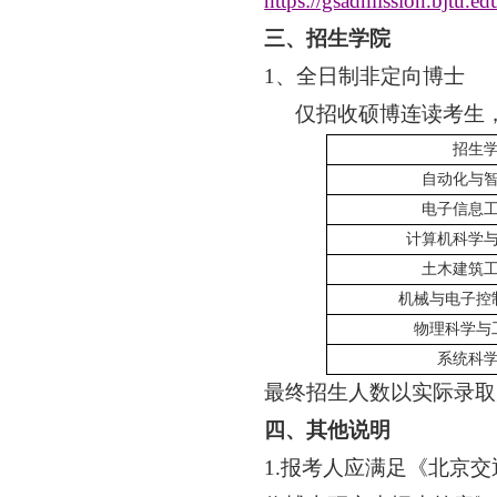
https://gsadmission.bjtu.ed
三、
招生学院
1
、
全日制非定向博士
仅招收硕博连读考生
招生
自动化与
电子信息
计算机科学
土木建筑
机械与电子控
物理科学与
系统科
最终招生人数以实际录取
四、其他说明
1.
报考人应满足《北京交