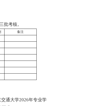
三批考核。
划
备注
京交通大学
2026
年专业学