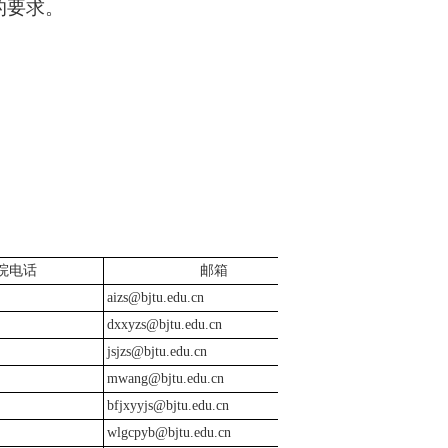
的要求。
院电话
邮箱
aizs@bjtu.edu.cn
dxxyzs@bjtu.edu.cn
jsjzs@bjtu.edu.cn
mwang@bjtu.edu.cn
bfjxyyjs@bjtu.edu.cn
wlgcpyb@bjtu.edu.cn