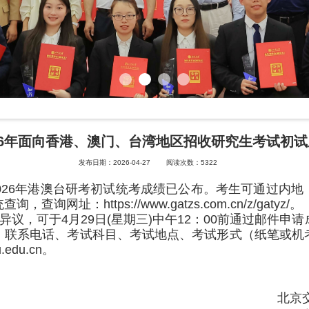
26年面向香港、澳门、台湾地区招收研究生考试初
发布日期：2026-04-27
阅读次数：
5322
026
年港澳台研考初试统考成绩已公布。考生可通过内地
统查询，查询网址：
https://www.gatzs.com.cn/z/gatyz/
。
异议，可于
4
月
29
日
(
星期三
)
中午
12
：
00
前通过邮件申请
、联系电话、考试科目、考试地点、考试形式（纸笔或机
u.edu.cn
。
北京